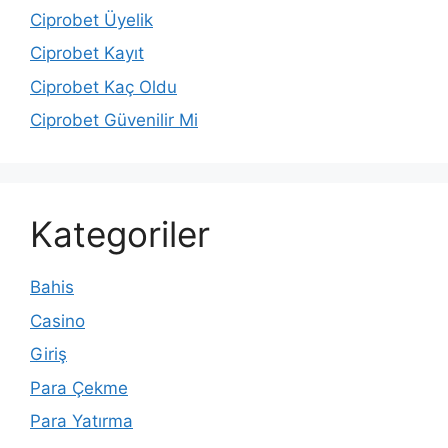
Ciprobet Üyelik
Ciprobet Kayıt
Ciprobet Kaç Oldu
Ciprobet Güvenilir Mi
Kategoriler
Bahis
Casino
Giriş
Para Çekme
Para Yatırma