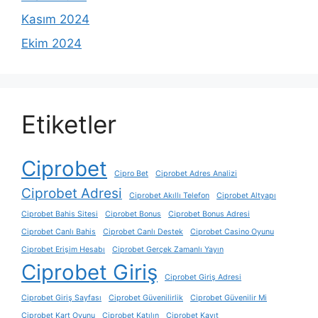
Kasım 2024
Ekim 2024
Etiketler
Ciprobet
Cipro Bet
Ciprobet Adres Analizi
Ciprobet Adresi
Ciprobet Akıllı Telefon
Ciprobet Altyapı
Ciprobet Bahis Sitesi
Ciprobet Bonus
Ciprobet Bonus Adresi
Ciprobet Canlı Bahis
Ciprobet Canlı Destek
Ciprobet Casino Oyunu
Ciprobet Erişim Hesabı
Ciprobet Gerçek Zamanlı Yayın
Ciprobet Giriş
Ciprobet Giriş Adresi
Ciprobet Giriş Sayfası
Ciprobet Güvenilirlik
Ciprobet Güvenilir Mi
Ciprobet Kart Oyunu
Ciprobet Katılın
Ciprobet Kayıt