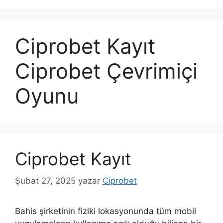
Ciprobet Kayıt
Ciprobet Çevrimiçi
Oyunu
Ciprobet Kayıt
Şubat 27, 2025
yazar
Ciprobet
Bahis şirketinin fiziki lokasyonunda tüm mobil