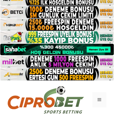
İçeriğe
atla
Menü