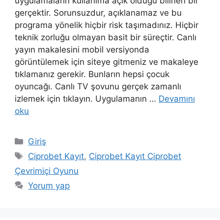
uygulamaların kullanıma açık olduğu bilinen bir
gerçektir. Sorunsuzdur, açıklanamaz ve bu
programa yönelik hiçbir risk taşımadınız. Hiçbir
teknik zorluğu olmayan basit bir süreçtir. Canlı
yayın makalesini mobil versiyonda
görüntülemek için siteye gitmeniz ve makaleye
tıklamanız gerekir. Bunların hepsi çocuk
oyuncağı. Canlı TV şovunu gerçek zamanlı
izlemek için tıklayın. Uygulamanın …
Devamını
oku
Kategoriler
Giriş
Etiketler
Ciprobet Kayıt
,
Ciprobet Kayıt Ciprobet
Çevrimiçi Oyunu
Yorum yap