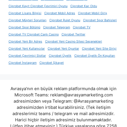
Ciprobet Kayıt Ciprobet Çevrimiçi Oyunu
Ciprobet Kaç Oldu
Ciprobet Lisans Bilgisi
Ciprobet Mobil Adres
Ciprobet Mobil Giriş
Ciprobet Müşteri Sorunları
Ciprobet Rulet Oyunu
Ciprobet Spor Bahisleri
Ciprobet Spor Bölümü
Ciprobet Telegram
Ciprobet TV
Ciprobet TV Ciprobet Canlı Casino
Ciprobet Twitter
Ciprobet Yeni Bir Adres
Ciprobet Yeni Casino Sitesi Seçenekleri
Ciprobet Yeni Kullanıcılar
Ciprobet Yeni Oyunlar
Ciprobet Yeni Site Girişi
Ciprobet Çevrimiçi Slotlar
Ciprobet Üyelik
Ciprobet Üyelik Ön Koşulları
Ciprobet İnstagram
Ciprobet Şikayet
Avrasya'nın en büyük reklam platformunda olmak için
Microsoft Teams:
reklam@avrasyamarketing.com
adresimizden veya Telegram: @Avrasyamarketing
adresimizden irtibat kurabilirsiniz. (Tek iletişim
adreslerimiz teams / telegram ve mail adresimizdir.
Harici hiçbir iletişim adresimiz bulunmamaktadır.
Lütfen itibar etmeyiniz.) Türkiye yasalarına göre 7258