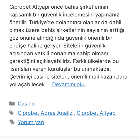
Ciprobet Altyapı önce bahis şirketlerinin
kapsamlı bir güvenlik incelemesini yapmanız
önerilir. Türkiye’de dolandırıcı olanlar da dahil
olmak üzere bahis şirketlerinin sayısının arttığı
göz önüne alındığında güvenlik önemli bir
endişe haline geliyor. Sitelerin güvenlik
açısından yetkili donanıma sahip olması
gerektiğini açıklayabiliriz. Farklı ülkelerde bu
lisansları veren kuruluşlar bulunmaktadır.
Çevrimiçi casino siteleri, önemli mali kazançlara
yol açabilecek …
Devamını oku
Kategoriler
Casino
Etiketler
Ciprobet Adres Analizi
,
Ciprobet Altyapı
Yorum yap