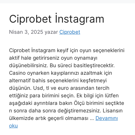
Ciprobet İnstagram
Nisan 3, 2025
yazar
Ciprobet
Ciprobet İnstagram keyif için oyun seçeneklerini
aktif hale getirirseniz oyun oynamayı
düşünebilirsiniz. Bu süreci basitleştirecektir.
Casino oynarken kayıplarınızı azaltmak için
alternatif bahis seçeneklerini keşfetmeyi
düşünün. Usd, tl ve euro arasından tercih
ettiğiniz para birimini seçin. Ek bilgi için lütfen
aşağıdaki ayrıntılara bakın Ölçü birimini seçtikte
n sonra daha sonra değiştiremezsiniz. Lisansın
ülkemizde artık geçerli olmaması …
Devamını
oku