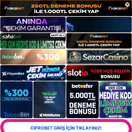
×
CIPROBET GİRİŞ İÇİN TIKLAYINIZ!