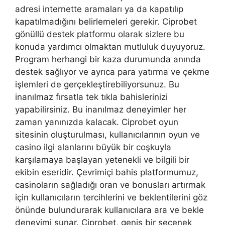
adresi internette aramaları ya da kapatılıp
kapatılmadığını belirlemeleri gerekir. Ciprobet
gönüllü destek platformu olarak sizlere bu
konuda yardımcı olmaktan mutluluk duyuyoruz.
Program herhangi bir kaza durumunda anında
destek sağlıyor ve ayrıca para yatırma ve çekme
işlemleri de gerçekleştirebiliyorsunuz. Bu
inanılmaz fırsatla tek tıkla bahislerinizi
yapabilirsiniz. Bu inanılmaz deneyimler her
zaman yanınızda kalacak. Ciprobet oyun
sitesinin oluşturulması, kullanıcılarının oyun ve
casino ilgi alanlarını büyük bir coşkuyla
karşılamaya başlayan yetenekli ve bilgili bir
ekibin eseridir. Çevrimiçi bahis platformumuz,
casinoların sağladığı oran ve bonusları artırmak
için kullanıcıların tercihlerini ve beklentilerini göz
önünde bulundurarak kullanıcılara ara ve bekle
deneyimi sunar. Ciprobet, geniş bir seçenek