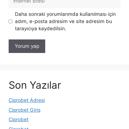
sitesi
Daha sonraki yorumlarımda kullanılması için
adım, e-posta adresim ve site adresim bu
tarayıcıya kaydedilsin.
Son Yazılar
Ciprobet Adresi
Ciprobet Giriş
Ciprobet