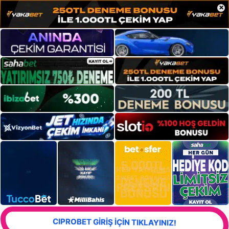
×
CIPROBET GİRİŞ İÇİN TIKLAYINIZ!