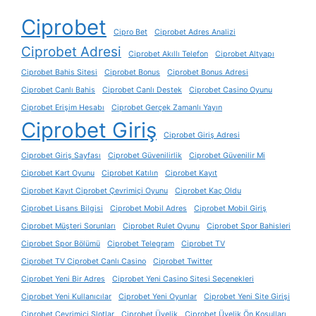
Ciprobet
Cipro Bet
Ciprobet Adres Analizi
Ciprobet Adresi
Ciprobet Akıllı Telefon
Ciprobet Altyapı
Ciprobet Bahis Sitesi
Ciprobet Bonus
Ciprobet Bonus Adresi
Ciprobet Canlı Bahis
Ciprobet Canlı Destek
Ciprobet Casino Oyunu
Ciprobet Erişim Hesabı
Ciprobet Gerçek Zamanlı Yayın
Ciprobet Giriş
Ciprobet Giriş Adresi
Ciprobet Giriş Sayfası
Ciprobet Güvenilirlik
Ciprobet Güvenilir Mi
Ciprobet Kart Oyunu
Ciprobet Katılın
Ciprobet Kayıt
Ciprobet Kayıt Ciprobet Çevrimiçi Oyunu
Ciprobet Kaç Oldu
Ciprobet Lisans Bilgisi
Ciprobet Mobil Adres
Ciprobet Mobil Giriş
Ciprobet Müşteri Sorunları
Ciprobet Rulet Oyunu
Ciprobet Spor Bahisleri
Ciprobet Spor Bölümü
Ciprobet Telegram
Ciprobet TV
Ciprobet TV Ciprobet Canlı Casino
Ciprobet Twitter
Ciprobet Yeni Bir Adres
Ciprobet Yeni Casino Sitesi Seçenekleri
Ciprobet Yeni Kullanıcılar
Ciprobet Yeni Oyunlar
Ciprobet Yeni Site Girişi
Ciprobet Çevrimiçi Slotlar
Ciprobet Üyelik
Ciprobet Üyelik Ön Koşulları