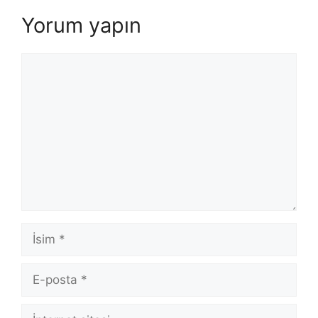
Yorum yapın
Yorum
İsim
E-
posta
İnternet