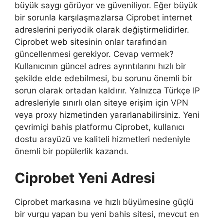
büyük saygı görüyor ve güveniliyor. Eğer büyük
bir sorunla karşılaşmazlarsa Ciprobet internet
adreslerini periyodik olarak değiştirmelidirler.
Ciprobet web sitesinin onlar tarafından
güncellenmesi gerekiyor. Cevap vermek?
Kullanıcının güncel adres ayrıntılarını hızlı bir
şekilde elde edebilmesi, bu sorunu önemli bir
sorun olarak ortadan kaldırır. Yalnızca Türkçe IP
adresleriyle sınırlı olan siteye erişim için VPN
veya proxy hizmetinden yararlanabilirsiniz. Yeni
çevrimiçi bahis platformu Ciprobet, kullanıcı
dostu arayüzü ve kaliteli hizmetleri nedeniyle
önemli bir popülerlik kazandı.
Ciprobet Yeni Adresi
Ciprobet markasına ve hızlı büyümesine güçlü
bir vurgu yapan bu yeni bahis sitesi, mevcut en