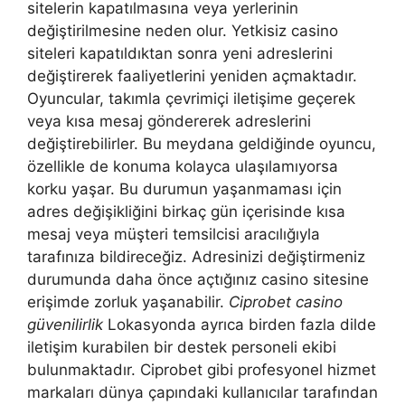
sitelerin kapatılmasına veya yerlerinin
değiştirilmesine neden olur. Yetkisiz casino
siteleri kapatıldıktan sonra yeni adreslerini
değiştirerek faaliyetlerini yeniden açmaktadır.
Oyuncular, takımla çevrimiçi iletişime geçerek
veya kısa mesaj göndererek adreslerini
değiştirebilirler. Bu meydana geldiğinde oyuncu,
özellikle de konuma kolayca ulaşılamıyorsa
korku yaşar. Bu durumun yaşanmaması için
adres değişikliğini birkaç gün içerisinde kısa
mesaj veya müşteri temsilcisi aracılığıyla
tarafınıza bildireceğiz. Adresinizi değiştirmeniz
durumunda daha önce açtığınız casino sitesine
erişimde zorluk yaşanabilir.
Ciprobet casino
güvenilirlik
Lokasyonda ayrıca birden fazla dilde
iletişim kurabilen bir destek personeli ekibi
bulunmaktadır. Ciprobet gibi profesyonel hizmet
markaları dünya çapındaki kullanıcılar tarafından