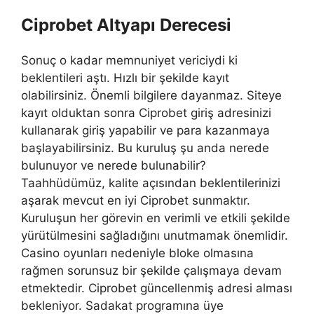
Ciprobet Altyapı Derecesi
Sonuç o kadar memnuniyet vericiydi ki
beklentileri aştı. Hızlı bir şekilde kayıt
olabilirsiniz. Önemli bilgilere dayanmaz. Siteye
kayıt olduktan sonra Ciprobet giriş adresinizi
kullanarak giriş yapabilir ve para kazanmaya
başlayabilirsiniz. Bu kuruluş şu anda nerede
bulunuyor ve nerede bulunabilir?
Taahhüdümüz, kalite açısından beklentilerinizi
aşarak mevcut en iyi Ciprobet sunmaktır.
Kuruluşun her görevin en verimli ve etkili şekilde
yürütülmesini sağladığını unutmamak önemlidir.
Casino oyunları nedeniyle bloke olmasına
rağmen sorunsuz bir şekilde çalışmaya devam
etmektedir. Ciprobet güncellenmiş adresi alması
bekleniyor. Sadakat programına üye