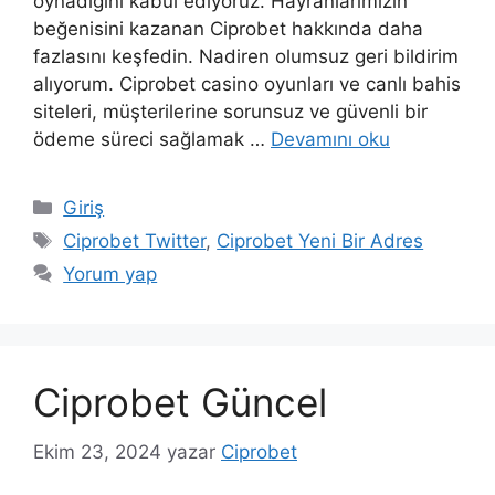
oynadığını kabul ediyoruz. Hayranlarımızın
beğenisini kazanan Ciprobet hakkında daha
fazlasını keşfedin. Nadiren olumsuz geri bildirim
alıyorum. Ciprobet casino oyunları ve canlı bahis
siteleri, müşterilerine sorunsuz ve güvenli bir
ödeme süreci sağlamak …
Devamını oku
Kategoriler
Giriş
Etiketler
Ciprobet Twitter
,
Ciprobet Yeni Bir Adres
Yorum yap
Ciprobet Güncel
Ekim 23, 2024
yazar
Ciprobet