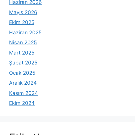
Haziran 2026
Mayıs 2026
Ekim 2025
Haziran 2025
Nisan 2025
Mart 2025
Şubat 2025
Ocak 2025
Aralık 2024
Kasım 2024
Ekim 2024