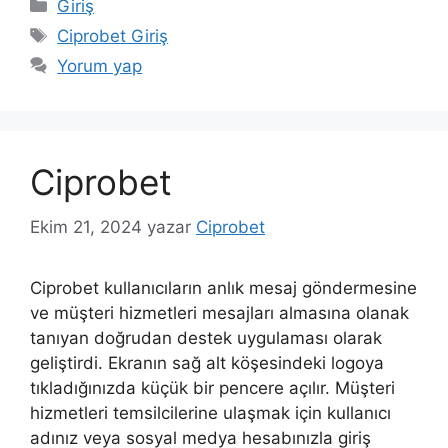
Kategoriler
Giriş
Etiketler
Ciprobet Giriş
Yorum yap
Ciprobet
Ekim 21, 2024
yazar
Ciprobet
Ciprobet kullanıcıların anlık mesaj göndermesine
ve müşteri hizmetleri mesajları almasına olanak
tanıyan doğrudan destek uygulaması olarak
geliştirdi. Ekranın sağ alt köşesindeki logoya
tıkladığınızda küçük bir pencere açılır. Müşteri
hizmetleri temsilcilerine ulaşmak için kullanıcı
adınız veya sosyal medya hesabınızla giriş