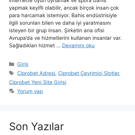
İnternette oyun oynamak ve spora bahis
yapmak keyifli olabilir, ancak birçok insan çok
para harcamak istemiyor. Bahis endüstrisiyle
ilgili sorunları bilen ve daha iyi yaratmasını
isteyen bir grup insan. Şirketin ana ofisi
Avrupa’da ve hizmetlerini kullanan insanlar var.
Sağladıkları hizmet …
Devamını oku
Kategoriler
Giriş
Etiketler
Ciprobet Adresi
,
Ciprobet Çevrimiçi Slotlar
,
Ciprobet Yeni Site Girişi
Yorum yap
Son Yazılar