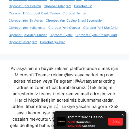
Ciprobet Spor Bölümü
Ciprobet Telegram
Ciprobet TV
Ciprobet TV Ciprobet Canlı Casino
Ciprobet Twitter
Ciprobet Yeni Bir Adres
Ciprobet Yeni Casino Sitesi Seçenekleri
Ciprobet Yeni Kullanıcılar
Ciprobet Yeni Oyunlar
Ciprobet Yeni Site Girişi
Ciprobet Çevrimiçi Slotlar
Ciprobet Üyelik
Ciprobet Üyelik Ön Koşulları
Ciprobet İnstagram
Ciprobet Şikayet
Avrasya'nın en büyük reklam platformunda olmak için
Microsoft Teams:
reklam@avrasyamarketing.com
adresimizden veya Telegram: @Avrasyamarketing
adresimizden irtibat kurabilirsiniz. (Tek iletişim
adreslerimiz teams / telegram ve mail adresimizdir.
Harici hiçbir iletişim adresimiz bulunmamaktadır.
Lütfen itibar etmeyiniz.) Türkiye yasalarına göre 7258
sayılı kanun uyarınca yasa dışı bahis oynamanın
cezaları mevcuttur. Şu an bulunduğunuz site hiç bir
şekilde illegal bahis oyunları oynatmıyor ve oynamaya