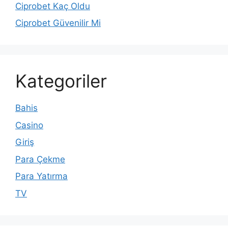
Ciprobet Kaç Oldu
Ciprobet Güvenilir Mi
Kategoriler
Bahis
Casino
Giriş
Para Çekme
Para Yatırma
TV