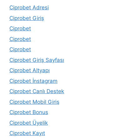
Ciprobet Adresi
Ciprobet Giriş
Ciprobet
Ciprobet
Ciprobet
Ciprobet Giriş Sayfası
Ciprobet Altyapı
Ciprobet İnstagram
Ciprobet Canlı Destek
Ciprobet Mobil Giriş
Ciprobet Bonus
Ciprobet Üyelik
Ciprobet Kayıt