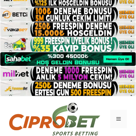
İçeriğe
atla
Menü