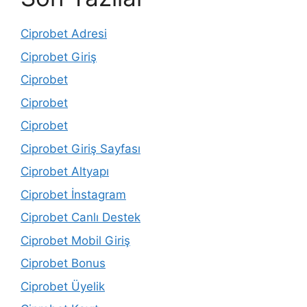
Ciprobet Adresi
Ciprobet Giriş
Ciprobet
Ciprobet
Ciprobet
Ciprobet Giriş Sayfası
Ciprobet Altyapı
Ciprobet İnstagram
Ciprobet Canlı Destek
Ciprobet Mobil Giriş
Ciprobet Bonus
Ciprobet Üyelik