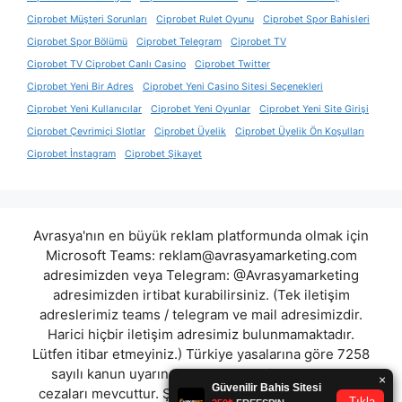
Ciprobet Müşteri Sorunları
Ciprobet Rulet Oyunu
Ciprobet Spor Bahisleri
Ciprobet Spor Bölümü
Ciprobet Telegram
Ciprobet TV
Ciprobet TV Ciprobet Canlı Casino
Ciprobet Twitter
Ciprobet Yeni Bir Adres
Ciprobet Yeni Casino Sitesi Seçenekleri
Ciprobet Yeni Kullanıcılar
Ciprobet Yeni Oyunlar
Ciprobet Yeni Site Girişi
Ciprobet Çevrimiçi Slotlar
Ciprobet Üyelik
Ciprobet Üyelik Ön Koşulları
Ciprobet İnstagram
Ciprobet Şikayet
Avrasya'nın en büyük reklam platformunda olmak için
Microsoft Teams:
reklam@avrasyamarketing.com
adresimizden veya Telegram: @Avrasyamarketing
adresimizden irtibat kurabilirsiniz. (Tek iletişim
adreslerimiz teams / telegram ve mail adresimizdir.
Harici hiçbir iletişim adresimiz bulunmamaktadır.
Lütfen itibar etmeyiniz.) Türkiye yasalarına göre 7258
sayılı kanun uyarınca yasa dışı bahis oynamanın
cezaları mevcuttur. Şu an bulunduğunuz site hiç bir