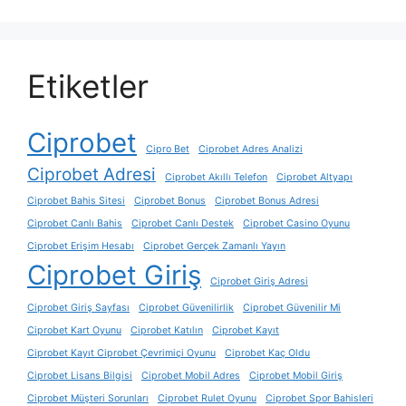
Etiketler
Ciprobet
Cipro Bet
Ciprobet Adres Analizi
Ciprobet Adresi
Ciprobet Akıllı Telefon
Ciprobet Altyapı
Ciprobet Bahis Sitesi
Ciprobet Bonus
Ciprobet Bonus Adresi
Ciprobet Canlı Bahis
Ciprobet Canlı Destek
Ciprobet Casino Oyunu
Ciprobet Erişim Hesabı
Ciprobet Gerçek Zamanlı Yayın
Ciprobet Giriş
Ciprobet Giriş Adresi
Ciprobet Giriş Sayfası
Ciprobet Güvenilirlik
Ciprobet Güvenilir Mi
Ciprobet Kart Oyunu
Ciprobet Katılın
Ciprobet Kayıt
Ciprobet Kayıt Ciprobet Çevrimiçi Oyunu
Ciprobet Kaç Oldu
Ciprobet Lisans Bilgisi
Ciprobet Mobil Adres
Ciprobet Mobil Giriş
Ciprobet Müşteri Sorunları
Ciprobet Rulet Oyunu
Ciprobet Spor Bahisleri