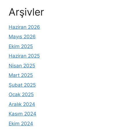
Arşivler
Haziran 2026
Mayıs 2026
Ekim 2025
Haziran 2025
Nisan 2025
Mart 2025
Şubat 2025
Ocak 2025
Aralık 2024
Kasım 2024
Ekim 2024