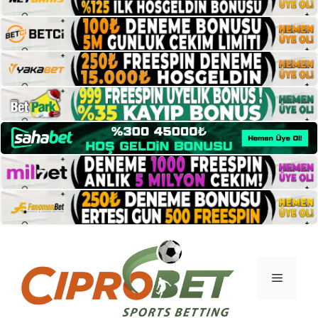
İçeriğe
atla
Menü