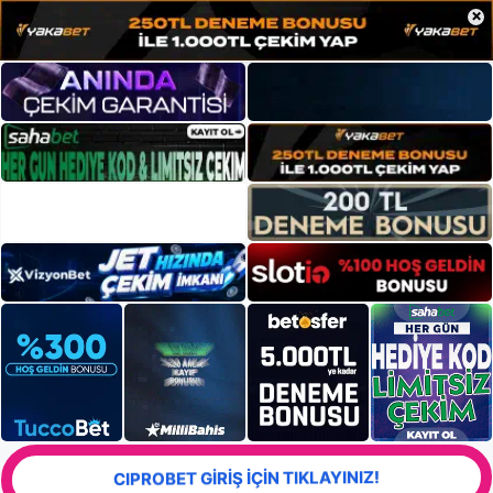
×
CIPROBET GİRİŞ İÇİN TIKLAYINIZ!