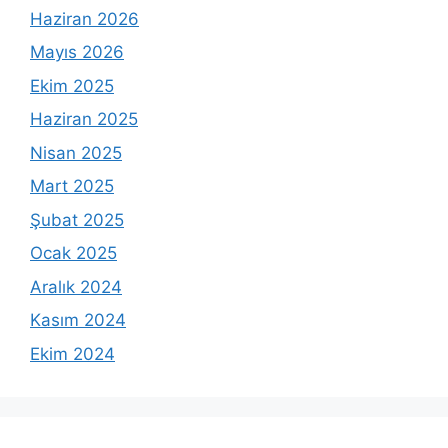
Haziran 2026
Mayıs 2026
Ekim 2025
Haziran 2025
Nisan 2025
Mart 2025
Şubat 2025
Ocak 2025
Aralık 2024
Kasım 2024
Ekim 2024