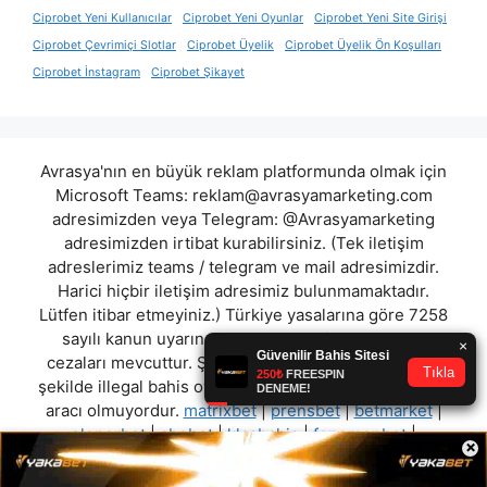
Ciprobet Yeni Kullanıcılar
Ciprobet Yeni Oyunlar
Ciprobet Yeni Site Girişi
Ciprobet Çevrimiçi Slotlar
Ciprobet Üyelik
Ciprobet Üyelik Ön Koşulları
Ciprobet İnstagram
Ciprobet Şikayet
Avrasya'nın en büyük reklam platformunda olmak için
Microsoft Teams:
reklam@avrasyamarketing.com
adresimizden veya Telegram: @Avrasyamarketing
adresimizden irtibat kurabilirsiniz. (Tek iletişim
adreslerimiz teams / telegram ve mail adresimizdir.
Harici hiçbir iletişim adresimiz bulunmamaktadır.
Lütfen itibar etmeyiniz.) Türkiye yasalarına göre 7258
sayılı kanun uyarınca yasa dışı bahis oynamanın
cezaları mevcuttur. Şu an bulunduğunuz site hiç bir
şekilde illegal bahis oyunları oynatmıyor ve oynamaya
aracı olmuyordur.
matrixbet
|
prensbet
|
betmarket
|
elenorbet
|
abebet
|
klasbahis
|
fenomenbet
|
×
musclebet