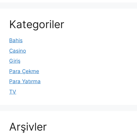
Kategoriler
Bahis
Casino
Giriş
Para Çekme
Para Yatırma
TV
Arşivler