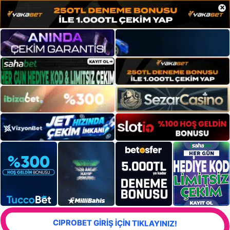
×
CIPROBET GİRİŞ İÇİN TIKLAYINIZ!