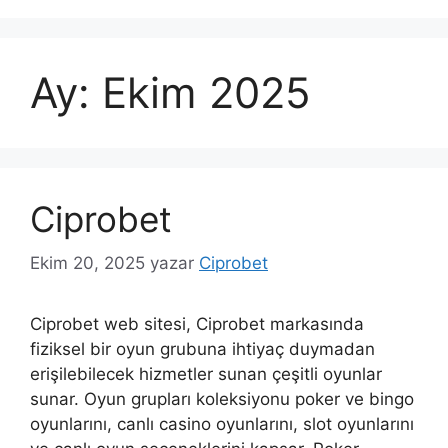
Ay:
Ekim 2025
Ciprobet
Ekim 20, 2025
yazar
Ciprobet
Ciprobet web sitesi, Ciprobet markasında
fiziksel bir oyun grubuna ihtiyaç duymadan
erişilebilecek hizmetler sunan çeşitli oyunlar
sunar. Oyun grupları koleksiyonu poker ve bingo
oyunlarını, canlı casino oyunlarını, slot oyunlarını