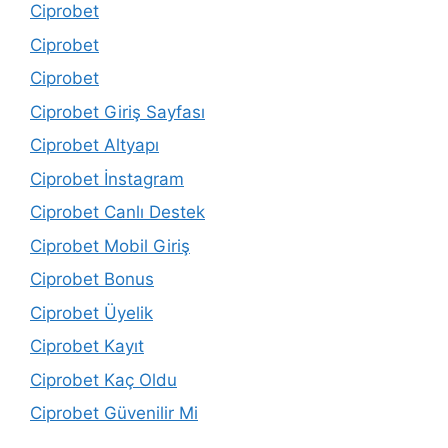
Ciprobet
Ciprobet
Ciprobet
Ciprobet Giriş Sayfası
Ciprobet Altyapı
Ciprobet İnstagram
Ciprobet Canlı Destek
Ciprobet Mobil Giriş
Ciprobet Bonus
Ciprobet Üyelik
Ciprobet Kayıt
Ciprobet Kaç Oldu
Ciprobet Güvenilir Mi