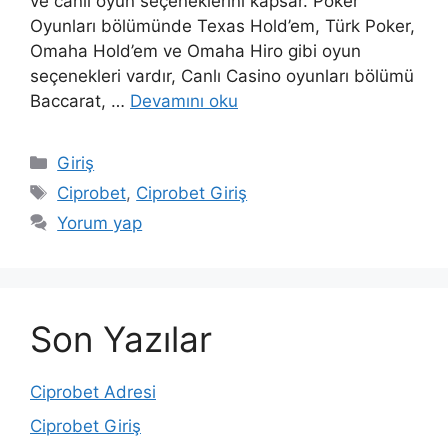
ve canlı oyun seçeneklerini kapsar. Poker
Oyunları bölümünde Texas Hold’em, Türk Poker,
Omaha Hold’em ve Omaha Hiro gibi oyun
seçenekleri vardır, Canlı Casino oyunları bölümü
Baccarat, …
Devamını oku
Kategoriler
Giriş
Etiketler
Ciprobet
,
Ciprobet Giriş
Yorum yap
Son Yazılar
Ciprobet Adresi
Ciprobet Giriş